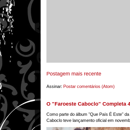
Postagem mais recente
Assinar:
Postar comentários (Atom)
O "Faroeste Caboclo" Completa 
Como parte do álbum "Que País É Este" da 
Caboclo teve lançamento oficial em novemb