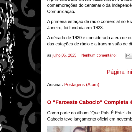
comemorações do centenário da Independênci
Comunicação.
A primeira estação de rádio comercial no Br
Janeiro, foi fundada em 1923.
A década de 1920 é considerada a era de ou
das estações de rádio e a transmissão de d
às
julho 06, 2025
Nenhum comentário:
Página ini
Assinar:
Postagens (Atom)
O "Faroeste Caboclo" Completa 
Como parte do álbum "Que País É Este" da 
Caboclo teve lançamento oficial em novemb